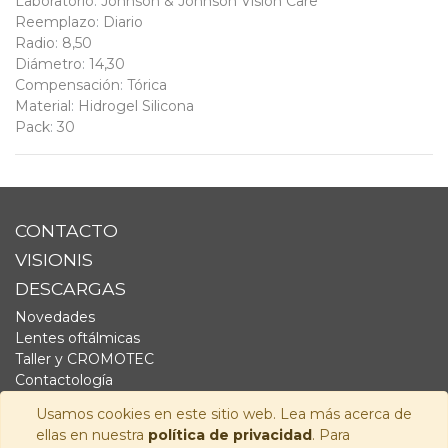
Laboratorio
:
Johnson & Johnson Vision Care
Reemplazo
:
Diario
Radio
:
8,50
Diámetro
:
14,30
Compensación
:
Tórica
Material
:
Hidrogel Silicona
Pack
:
30
CONTACTO
VISIONIS
DESCARGAS
Novedades
Lentes oftálmicas
Taller y CROMOTEC
Contactología
Complementos
Usamos cookies en este sitio web. Lea más acerca de
Fornitura
ellas en nuestra
política de privacidad
. Para
Audiología