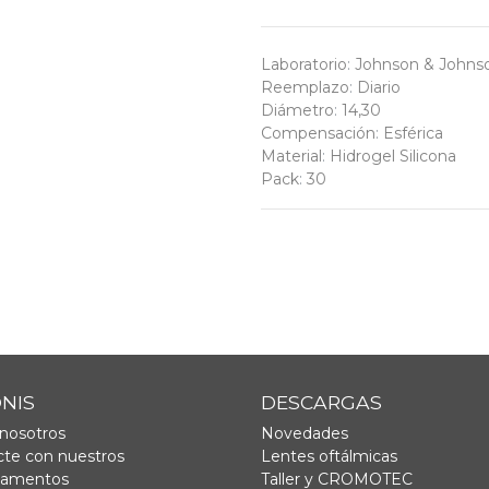
Laboratorio
:
Johnson & Johnso
Reemplazo
:
Diario
Diámetro
:
14,30
Compensación
:
Esférica
Material
:
Hidrogel Silicona
Pack
:
30
ONIS
DESCARGAS
nosotros
Novedades
te con nuestros
Lentes oftálmicas
tamentos
Taller y CROMOTEC