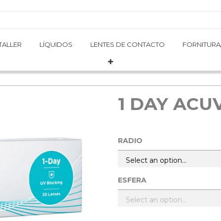
TALLER
TALLER
LÍQUIDOS
LÍQUIDOS
LENTES DE CONTACTO
LENTES DE CONTACTO
FORNITURA
FORNITURA
1 DAY ACU
RADIO
ESFERA