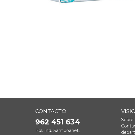
CONTACTO
VISI
Sobre 
962 451 634
Contac
Pol. Ind. Sant Joanet,
depar