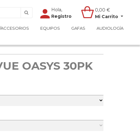
Hola,
Hola,
0,00
0,00
€
€
Registro
Registro
Mi Carrito
Mi Carrito
/ACCESORIOS
/ACCESORIOS
EQUIPOS
EQUIPOS
GAFAS
GAFAS
AUDIOLOGÍA
AUDIOLOGÍA
VUE OASYS 30PK