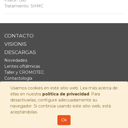
Índice
:
1,60
Tratamiento
:
SHMC
CONTACTO
VISIONIS
DESCARGAS
Novedades
Lentes oftálmicas
Taller y CROMOTEC
Contactología
Complementos
Usamos cookies en este sitio web. Lea más acerca de
Fornitura
ellas en nuestra
política de privacidad
. Para
Audiología
desactivarlas, configure adecuadamente su
navegador. Si continúa usando este sitio web, está
SÍGUENOS
aceptándolas.
Copyright © 2026
Visionis Distribución S.L.
-
Política de
Ok
Privacidad
-
Aviso Legal
-
Política de cookies