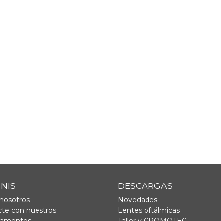
ONIS
DESCARGAS
nosotros
Novedades
te con nuestros
Lentes oftálmicas
tamentos
Taller y CROMOTEC