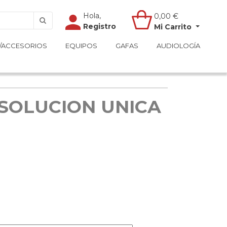
Hola,
Hola,
0,00
0,00
€
€
Registro
Registro
Mi Carrito
Mi Carrito
/ACCESORIOS
/ACCESORIOS
EQUIPOS
EQUIPOS
GAFAS
GAFAS
AUDIOLOGÍA
AUDIOLOGÍA
SOLUCION UNICA