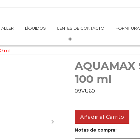
TALLER
TALLER
LÍQUIDOS
LÍQUIDOS
LENTES DE CONTACTO
LENTES DE CONTACTO
FORNITURA
FORNITURA
0 ml
AQUAMAX 
100 ml
09VU60
Añadir al Carrito
Notas de compra: