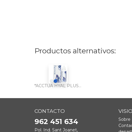
Productos alternativos:
*ACCTUA HYAL PLUS 100 ml
CONTACTO
VISI
Sobre 
962 451 634
Contac
Pol. Ind. Sant Joanet,
depar