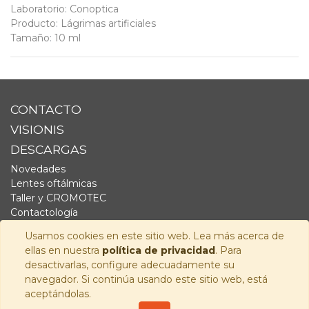
Laboratorio
:
Conoptica
Producto
:
Lágrimas artificiales
Tamaño
:
10 ml
CONTACTO
VISIONIS
DESCARGAS
Novedades
Lentes oftálmicas
Taller y CROMOTEC
Contactología
Complementos
Usamos cookies en este sitio web. Lea más acerca de
Fornitura
ellas en nuestra
política de privacidad
. Para
Audiología
desactivarlas, configure adecuadamente su
navegador. Si continúa usando este sitio web, está
SÍGUENOS
aceptándolas.
Copyright © 2026
Visionis Distribución S.L.
-
Política de