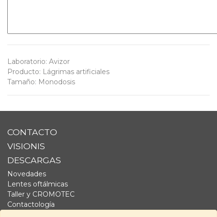
Laboratorio
:
Avizor
Producto
:
Lágrimas artificiales
Tamaño
:
Monodosis
CONTACTO
VISIONIS
DESCARGAS
Novedades
Lentes oftálmicas
Taller y CROMOTEC
Contactología
Complementos