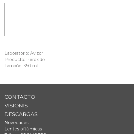
Laboratorio
:
Avizor
Producto
:
Peróxido
Tamaño
:
350 ml
CONTACTO
VISIONIS
DESCARGAS
Novedades
Lentes oftálmicas