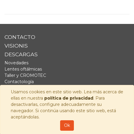
CONTACTO
VISIONIS
DESCARGAS
Novedades
Lentes oftálmicas
Taller y CROMOTEC
Contactología
Complementos
Usamos cookies en este sitio web. Lea más acerca de
Fornitura
ellas en nuestra
política de privacidad
. Para
Audiología
desactivarlas, configure adecuadamente su
navegador. Si continúa usando este sitio web, está
SÍGUENOS
aceptándolas.
Copyright © 2026
Visionis Distribución S.L.
-
Política de
Ok
Privacidad
-
Aviso Legal
-
Política de cookies