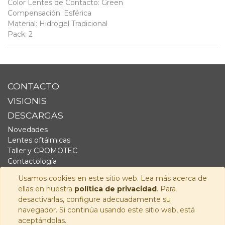
Color Lentes de Contacto
:
Green
Compensación
:
Esférica
Material
:
Hidrogel Tradicional
Pack
:
2
CONTACTO
VISIONIS
DESCARGAS
Novedades
Lentes oftálmicas
Taller y CROMOTEC
Contactología
Complementos
Usamos cookies en este sitio web. Lea más acerca de
Fornitura
ellas en nuestra
política de privacidad
. Para
Audiología
desactivarlas, configure adecuadamente su
navegador. Si continúa usando este sitio web, está
SÍGUENOS
aceptándolas.